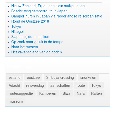
Nieuw Zeeland, Fiji en een klein stukje Japan
Beschrijving camperroute in Japan
Camper huren in Japan via Nederlandse reisorganisatie
Rond de Oostzee 2016
Tokyo
Hittegolf
Slapen bij de monniken
Op zoek naar geluk in de tempel
Naar het westen
Het vakantieland van de goden
Populaire tags
estland
oostzee
Shibuya crossing
snorkelen
Adachi
reisverslag
aanschaffen
route
Tokyo
routesuggestie
Kamperen
Biwa
Nara
Raften
museum